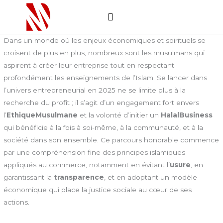
Skip
to
content
Comment ça marche
Soumettre un projet
Dans un monde où les enjeux économiques et spirituels se
croisent de plus en plus, nombreux sont les musulmans qui
aspirent à créer leur entreprise tout en respectant
profondément les enseignements de l’Islam. Se lancer dans
l’univers entrepreneurial en 2025 ne se limite plus à la
recherche du profit ; il s’agit d’un engagement fort envers
l’
EthiqueMusulmane
et la volonté d’initier un
HalalBusiness
qui bénéficie à la fois à soi-même, à la communauté, et à la
société dans son ensemble. Ce parcours honorable commence
par une compréhension fine des principes islamiques
appliqués au commerce, notamment en évitant l’
usure
, en
garantissant la
transparence
, et en adoptant un modèle
économique qui place la justice sociale au cœur de ses
actions.