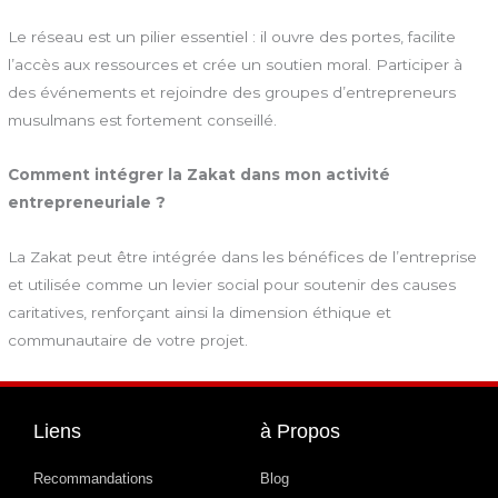
Le réseau est un pilier essentiel : il ouvre des portes, facilite
l’accès aux ressources et crée un soutien moral. Participer à
des événements et rejoindre des groupes d’entrepreneurs
musulmans est fortement conseillé.
Comment intégrer la Zakat dans mon activité
entrepreneuriale ?
La Zakat peut être intégrée dans les bénéfices de l’entreprise
et utilisée comme un levier social pour soutenir des causes
caritatives, renforçant ainsi la dimension éthique et
communautaire de votre projet.
Liens
à Propos
Recommandations
Blog