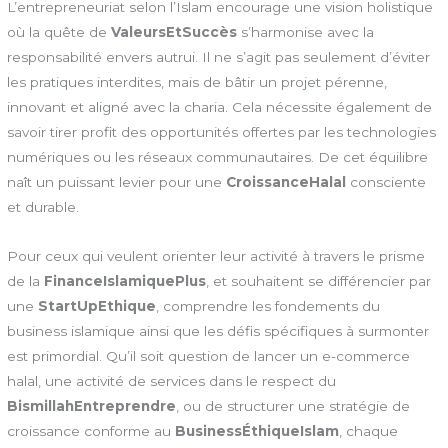
L’entrepreneuriat selon l’Islam encourage une vision holistique
où la quête de
ValeursEtSuccès
s’harmonise avec la
responsabilité envers autrui. Il ne s’agit pas seulement d’éviter
les pratiques interdites, mais de bâtir un projet pérenne,
innovant et aligné avec la charia. Cela nécessite également de
savoir tirer profit des opportunités offertes par les technologies
numériques ou les réseaux communautaires. De cet équilibre
naît un puissant levier pour une
CroissanceHalal
consciente
et durable.
Pour ceux qui veulent orienter leur activité à travers le prisme
de la
FinanceIslamiquePlus
, et souhaitent se différencier par
une
StartUpEthique
, comprendre les fondements du
business islamique ainsi que les défis spécifiques à surmonter
est primordial. Qu’il soit question de lancer un e-commerce
halal, une activité de services dans le respect du
BismillahEntreprendre
, ou de structurer une stratégie de
croissance conforme au
BusinessÉthiqueIslam
, chaque