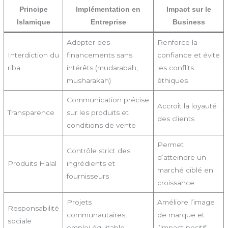
Principe
Implémentation en
Impact sur le
Islamique
Entreprise
Business
Adopter des
Renforce la
Interdiction du
financements sans
confiance et évite
riba
intérêts (mudarabah,
les conflits
musharakah)
éthiques
Communication précise
Accroît la loyauté
Transparence
sur les produits et
des clients
conditions de vente
Permet
Contrôle strict des
d’atteindre un
Produits Halal
ingrédients et
marché ciblé en
fournisseurs
croissance
Projets
Améliore l’image
Responsabilité
communautaires,
de marque et
sociale
emploi équitable
l’impact positif