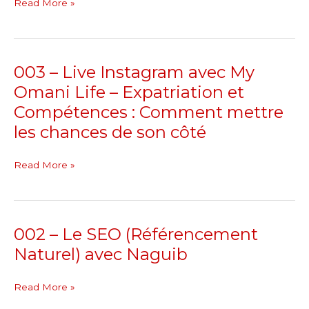
Read More »
écran
avec
l’ia
003 – Live Instagram avec My
–
003
Opportunités
–
Omani Life – Expatriation et
–
Live
Compétences : Comment mettre
Google
Instagram
les chances de son côté
Ai
avec
Studio
My
Read More »
Omani
Life
–
Expatriation
002 – Le SEO (Référencement
002
et
–
Naturel) avec Naguib
Compétences
Le
:
SEO
Read More »
Comment
(Référencement