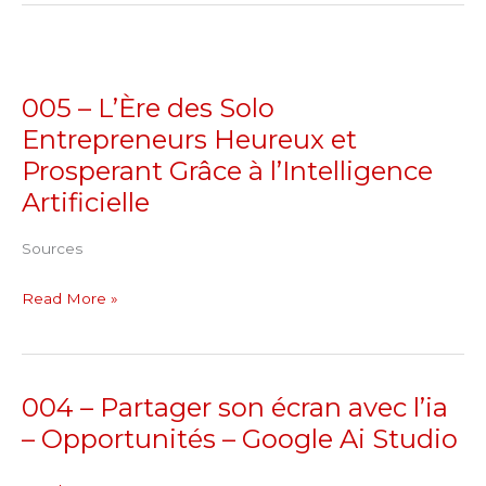
005
–
005 – L’Ère des Solo
L’Ère
Entrepreneurs Heureux et
des
Solo
Prosperant Grâce à l’Intelligence
Entrepreneurs
Artificielle
Heureux
et
Sources
Prosperant
Read More »
Grâce
à
l’Intelligence
Artificielle
004 – Partager son écran avec l’ia
004
–
– Opportunités – Google Ai Studio
Partager
son