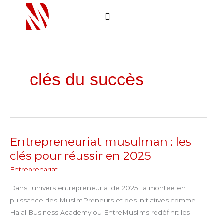
Skip
to
content
Comment ça marche
Soumettre un projet
clés du succès
Entrepreneuriat musulman : les
Entrepreneuriat
musulman
clés pour réussir en 2025
:
Entreprenariat
les
Dans l’univers entrepreneurial de 2025, la montée en
clés
puissance des MuslimPreneurs et des initiatives comme
pour
Halal Business Academy ou EntreMuslims redéfinit les
réussir