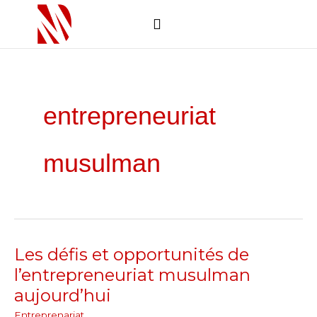
Skip
to
content
Comment ça marche
Soumettre un projet
entrepreneuriat
musulman
Les défis et opportunités de
Les
défis
l’entrepreneuriat musulman
et
aujourd’hui
opportunités
Entreprenariat