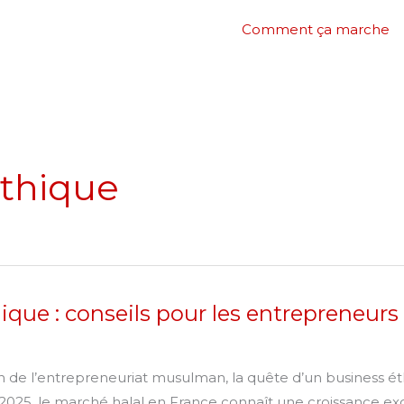
Comment ça marche
éthique
hique : conseils pour les entrepreneu
n de l’entrepreneuriat musulman, la quête d’un business ét
 2025, le marché halal en France connaît une croissance exc