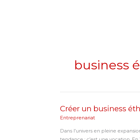
Skip
to
content
business 
Créer un business ét
Créer
un
Entreprenariat
business
Dans l’univers en pleine expansio
éthique
tendance : c’est une vocation. En