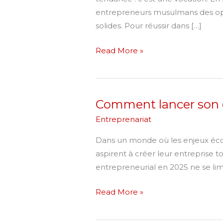
:
entrepreneurs musulmans des oppor
conseils
solides. Pour réussir dans […]
pour
les
Read More »
entrepreneurs
musulmans
Comment lancer son e
Comment
lancer
Entreprenariat
son
Dans un monde où les enjeux écon
entreprise
aspirent à créer leur entreprise 
en
entrepreneurial en 2025 ne se limi
accord
avec
Read More »
les
principes