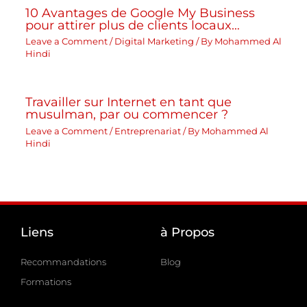
10 Avantages de Google My Business
pour attirer plus de clients locaux…
Leave a Comment
/
Digital Marketing
/ By
Mohammed Al
Hindi
Travailler sur Internet en tant que
musulman, par ou commencer ?
Leave a Comment
/
Entreprenariat
/ By
Mohammed Al
Hindi
Liens
à Propos
Recommandations
Blog
Formations