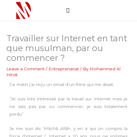
Skip
to
content
Comment ça marche
Soumettre un projet
Travailler sur Internet en tant
que musulman, par ou
commencer ?
Leave a Comment
/
Entreprenariat
/ By
Mohammed Al
Hindi
Ce matin j’ai reçu un email d’un frère qui me disait:
“Je suis très intéressé par le travail sur Internet mais je
ne sais pas par ou commencer, je suis totalement
perdu”
Je me suis dis ‘Māchā Allāh, y en a qui on compris la
force d’internet !’. Internet a 20 ans, nous ne sommes