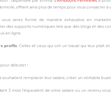
liation”, dispensée par Emma d’
Ambitions Féminines
a pour
domicile, offrant ainsi plus de temps pour vous consacrer à v
vous serez formé de manière exhaustive en marketing d
r des supports numériques tels que des blogs et des com
us en ligne.
s profils
. Celles et ceux qui ont un travail qui leur plaît
e pour débuter !
ui souhaitent remplacer leur salaire, créer un véritable busines
nt 3 mois l’équivalent de votre salaire ou un revenu vous