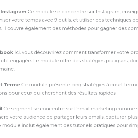
r Instagram
Ce module se concentre sur Instagram, ensei
iser votre temps avec 9 outils, et utiliser des techniques d
 Il couvre également des méthodes pour gagner des comm
ebook
Ici, vous découvrirez comment transformer votre pr
té engagée. Le module offre des stratégies pratiques, don
omaine.
rt Terme
Ce module présente cinq stratégies à court ter
ptions pour ceux qui cherchent des résultats rapides.
l
Ce segment se concentre sur l’email marketing comme s
re votre audience de partager leurs emails, capturer plus 
odule inclut également des tutoriels pratiques pour simpl