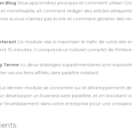
un Blog
Vous apprendrez pourquoi et comment utiliser Goo
ssi et monétisable, et comment rédiger des articles attraya
me si vous n’aimez pas écrire et comment générer des reve
nterest
Ce module vise à maximiser le trafic de votre site en
 15 minutes. Il comprend un tutoriel complet de Pinteres
ng Terme
Ici, deux stratégies supplémentaires sont exploré
 via vos liens affiliés, sans paraître insistant.
Le dernier module se concentre sur le développement de v
on pour développer un business web parallèle, et en boostant
ur l’investissement dans votre entreprise pour une croissan
ients